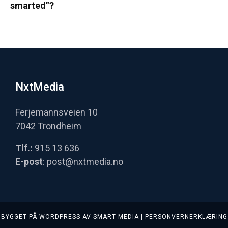
smarted”?
NxtMedia
Ferjemannsveien 10
7042 Trondheim
Tlf.:
915 13 636
E-post
:
post@nxtmedia.no
BYGGET PÅ
WORDPRESS
AV
SMART MEDIA
|
PERSONVERNERKLÆRING