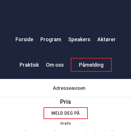
NOBIDS – Nordic Big Data
Symposium
Forside
Program
Speakers
Aktører
Tidspunkt
14. november 2018
09:00 - 15:00
Praktisk
Om oss
Påmelding
Sted
Adresseavisen
Pris
MELD DEG PÅ
Gratis