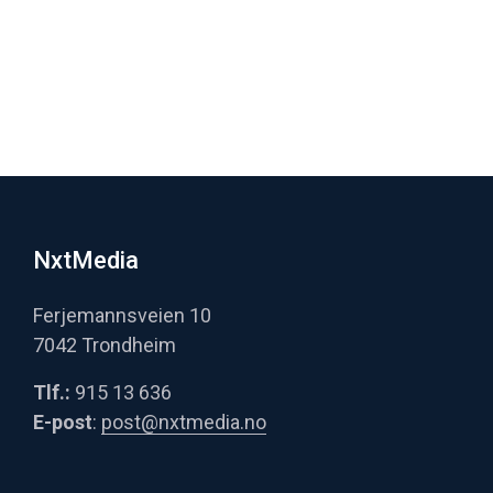
NxtMedia
Ferjemannsveien 10
7042 Trondheim
Tlf.:
915 13 636
E-post
:
post@nxtmedia.no