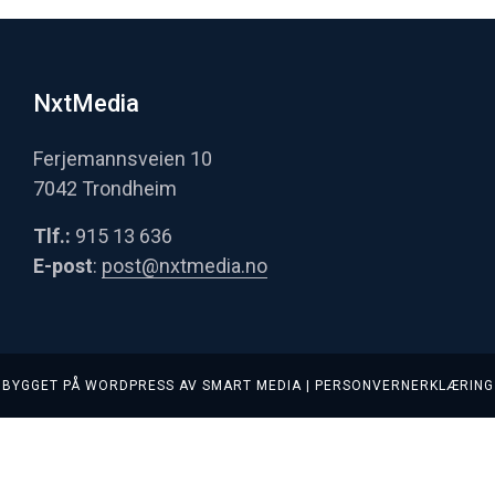
NxtMedia
Ferjemannsveien 10
7042 Trondheim
Tlf.:
915 13 636
E-post
:
post@nxtmedia.no
BYGGET PÅ
WORDPRESS
AV
SMART MEDIA
|
PERSONVERNERKLÆRING