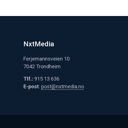
NxtMedia
Ferjemannsveien 10
7042 Trondheim
Tlf.:
915 13 636
E-post
:
post@nxtmedia.no